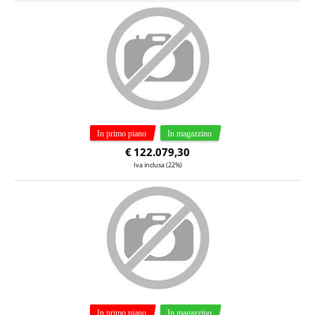
€
122.079,30
Iva inclusa (22%)