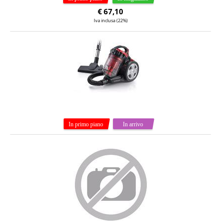
€
67,10
Iva inclusa (22%)