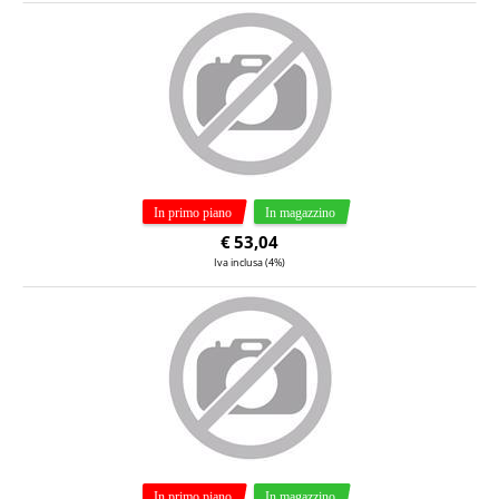
€
53,04
Iva inclusa (4%)