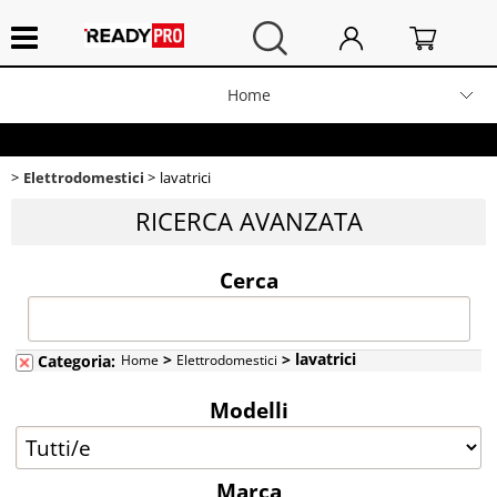
Home
Elettrodomestici
>
> lavatrici
Categoria:
Home
Elettrodomestici
Elettrodomestici
lavatrici
Audio
Modelli
RICERCA AVANZATA
Telefonia
Cerca
Marca
Video
>
> lavatrici
Categoria:
Home
Elettrodomestici
Scala
Sport
Modelli
Tabella 5
Fotografia
Marca
Stereo