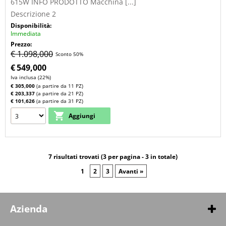
615W INFO PRODOTTO Macchina [...]
Descrizione 2
Disponibilità:
Immediata
Prezzo:
€ 1.098,000
Sconto 50%
€
549,000
Iva inclusa (22%)
€ 305,000
(a partire da 11 PZ)
€ 203,337
(a partire da 21 PZ)
€ 101,626
(a partire da 31 PZ)
7 risultati trovati (3 per pagina - 3 in totale)
1
2
3
Avanti »
Azienda
Ready PRO
Strada alvania, 1 13100 San marino
0549332255