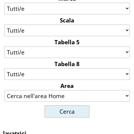
Tabella 8
Hardware
Scala
Area
Software
Tabella 5
Videogiochi
News
Tabella 8
Area
lavatrici