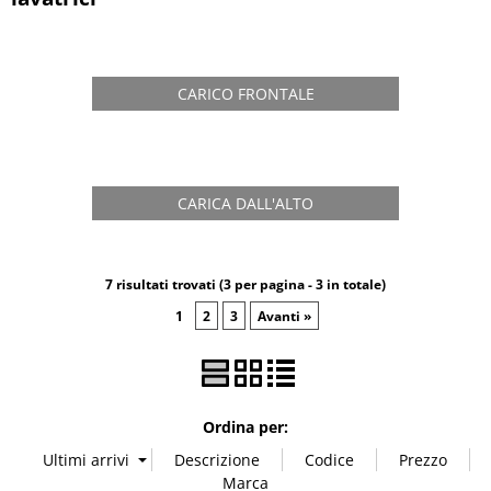
CARICO FRONTALE
CARICA DALL'ALTO
7 risultati trovati (3 per pagina - 3 in totale)
1
2
3
Avanti »
Ordina per: