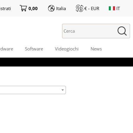
strati
0,00
Italia
€ - EUR
IT
ono già registrato
Sono un nuovo cliente
pletare l'ordine inserisci
Se non sei ancora registrato sul
me utente e la password e
nostro sito clicca sul pulsante
icca sul pulsante "Accedi"
"Registrati"
rdware
Software
Videogiochi
News
Nome utente:
Password:
i perso la password?