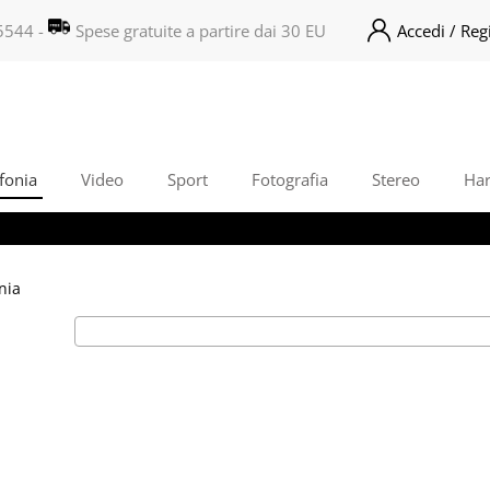
5544 -
Spese gratuite a partire dai 30 EU
Accedi / Regi
S
Per com
il no
poi cl
fonia
Video
Sport
Fotografia
Stereo
Ha
nia
Ha