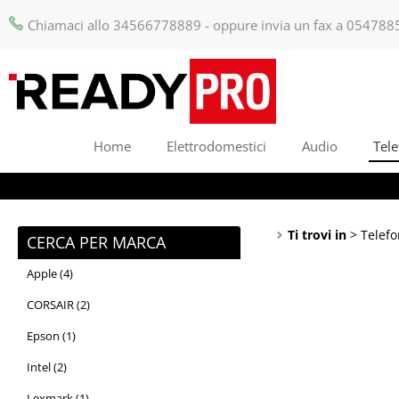
Chiamaci allo 34566778889 - oppure invia un fax a 054788
Home
Elettrodomestici
Audio
Tele
Ti trovi in
Telefo
CERCA PER MARCA
Apple (4)
CORSAIR (2)
Epson (1)
Intel (2)
Lexmark (1)