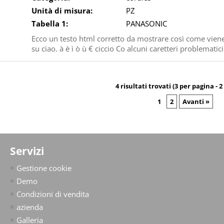
Unità di misura:
PZ
Tabella 1:
PANASONIC
Ecco un testo html corretto da mostrare così come vie
su ciao. à è ì ò ù € ciccio Co alcuni caretteri problematici t
4 risultati trovati (3 per pagina - 2
1
2
Avanti »
Servizi
Gestione cookie
Demo
Condizioni di vendita
azienda
Galleria