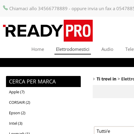
Chiamaci allo 34566778889 - oppure invia un fax a 054788
Home
Elettrodomestici
Audio
Tele
Ti trovi in
Elett
CERCA PER MARCA
Apple (7)
CORSAIR (2)
Epson (2)
Intel (3)
Lexmark (1)