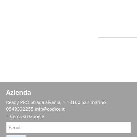
Azienda
Ready PRO
Strada alvania, 1 13100 San marino
0549332255
info@codice.it
Cerca su Google