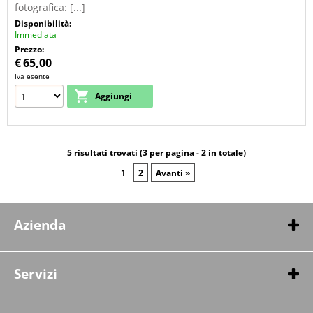
fotografica: [...]
Disponibilità:
Immediata
Prezzo:
€
65,00
Iva esente
5 risultati trovati (3 per pagina - 2 in totale)
1
2
Avanti »
Azienda
Ready PRO
Strada alvania, 1 13100 San marino
0549332255
info@codice.it
Servizi
Cerca su Google
Gestione cookie
Demo