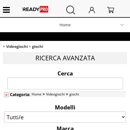
Home
Elettrodomestici
>
>
Categoria:
Home
Videogiochi
giochi
Videogiochi
giochi
Audio
Modelli
RICERCA AVANZATA
Telefonia
Cerca
Marca
Video
>
>
Categoria:
Home
Videogiochi
Tabella 8
giochi
Sport
Modelli
Area
Fotografia
Marca
Stereo