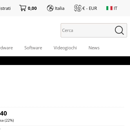
strati
0,00
Italia
€ - EUR
IT
ono già registrato
Sono un nuovo cliente
pletare l'ordine inserisci
Se non sei ancora registrato sul
me utente e la password e
nostro sito clicca sul pulsante
icca sul pulsante "Accedi"
"Registrati"
rdware
Software
Videogiochi
News
Nome utente:
Password:
i perso la password?
,40
usa (22%)
6