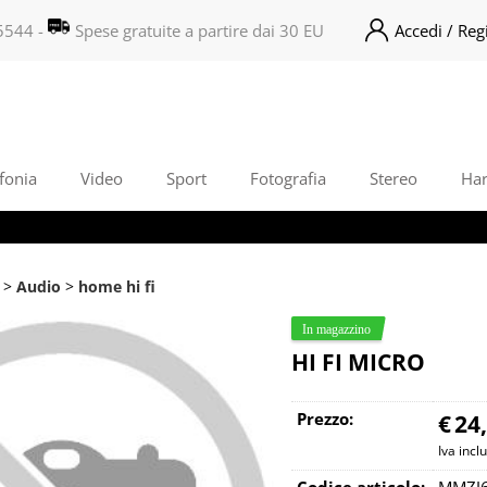
5544 -
Spese gratuite a partire dai 30 EU
Accedi / Regi
S
Per com
il no
poi cl
fonia
Video
Sport
Fotografia
Stereo
Ha
Audio
home hi fi
HI FI MICRO
Ha
Prezzo:
€
24
Iva incl
Codice articolo:
MMZJ