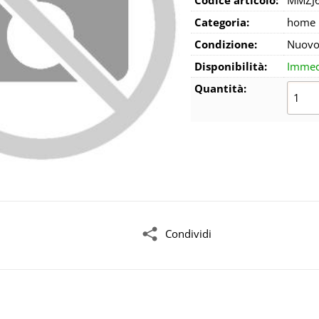
Categoria:
home h
Condizione:
Nuov
Disponibilità:
Immed
Quantità:
Condividi