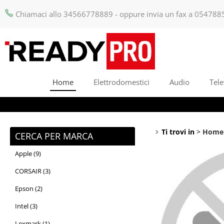
Chiamaci allo 34566778889 - oppure invia un fax a 054788
Home
Elettrodomestici
Audio
Tele
Ti trovi in
Home
CERCA PER MARCA
Apple (9)
CORSAIR (3)
Epson (2)
Intel (3)
Lexmark (1)