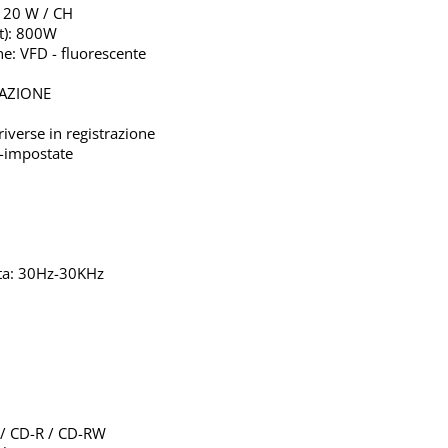
: 20 W / CH
t): 800W
ne: VFD - fluorescente
RAZIONE
riverse in registrazione
e-impostate
sta: 30Hz-30KHz
 / CD-R / CD-RW