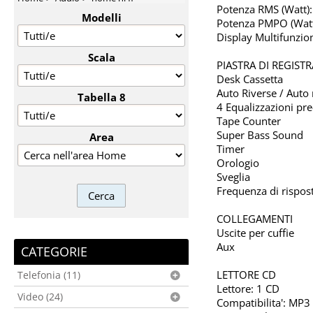
Potenza RMS (Watt)
Modelli
Potenza PMPO (Wat
Display Multifunzio
Scala
PIASTRA DI REGIST
Desk Cassetta
Auto Riverse / Auto 
Tabella 8
4 Equalizzazioni pr
Tape Counter
Super Bass Sound
Area
Timer
Orologio
Sveglia
Frequenza di rispo
COLLEGAMENTI
Uscite per cuffie
Aux
CATEGORIE
LETTORE CD
Telefonia (11)
Lettore: 1 CD
Video (24)
Compatibilita': MP3