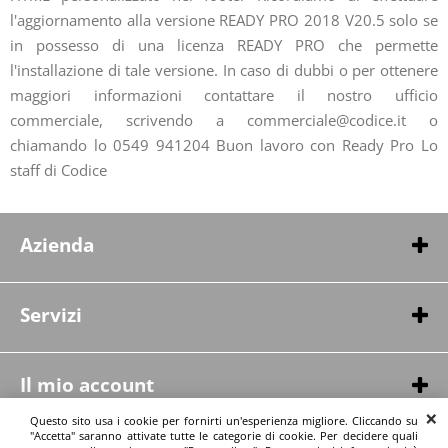
l'aggiornamento alla versione READY PRO 2018 V20.5 solo se
in possesso di una licenza READY PRO che permette
l'installazione di tale versione. In caso di dubbi o per ottenere
maggiori informazioni contattare il nostro ufficio
commerciale, scrivendo a commerciale@codice.it o
chiamando lo 0549 941204 Buon lavoro con Ready Pro Lo
staff di Codice
Azienda
Ready PRO
Strada alvania, 1 13100 San marino
0549332255
info@codice.it
Servizi
Cerca su Google
Gestione cookie
Demo
Il mio account
Condizioni di vendita
Galleria
azienda
Questo sito usa i cookie per fornirti un'esperienza migliore. Cliccando su
"Accetta" saranno attivate tutte le categorie di cookie. Per decidere quali
Tel: 0549 941204 PIVA: 0004472772199 E-mail:
Galleria