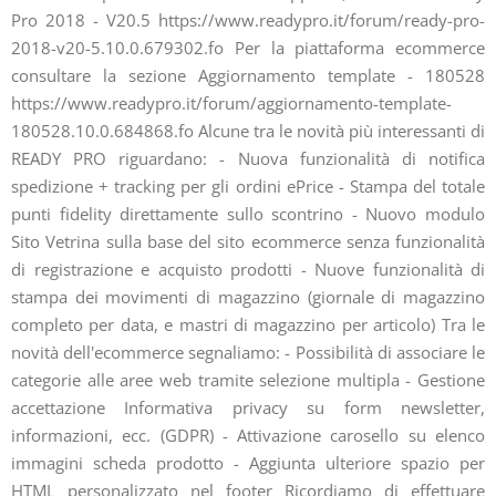
Pro 2018 - V20.5 https://www.readypro.it/forum/ready-pro-
2018-v20-5.10.0.679302.fo Per la piattaforma ecommerce
Tabella 8
Stereo
consultare la sezione Aggiornamento template - 180528
https://www.readypro.it/forum/aggiornamento-template-
Hardware
180528.10.0.684868.fo Alcune tra le novità più interessanti di
Area
READY PRO riguardano: - Nuova funzionalità di notifica
Software
spedizione + tracking per gli ordini ePrice - Stampa del totale
punti fidelity direttamente sullo scontrino - Nuovo modulo
Videogiochi
Sito Vetrina sulla base del sito ecommerce senza funzionalità
di registrazione e acquisto prodotti - Nuove funzionalità di
stampa dei movimenti di magazzino (giornale di magazzino
completo per data, e mastri di magazzino per articolo) Tra le
novità dell'ecommerce segnaliamo: - Possibilità di associare le
categorie alle aree web tramite selezione multipla - Gestione
accettazione Informativa privacy su form newsletter,
informazioni, ecc. (GDPR) - Attivazione carosello su elenco
immagini scheda prodotto - Aggiunta ulteriore spazio per
HTML personalizzato nel footer Ricordiamo di effettuare