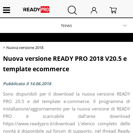
News
Home
Modelli
Nuova versione 2018
Elettrodomestici
Nuova versione READY PRO 2018 V20.5 e
Marca
template ecommerce
Audio
Pubblicato il 14.06.2018
Telefonia
Scala
Sono disponibili per il download la nuova versione READY
PRO 20.5 e del template e-commerce. Il programma di
Video
Promozioni
installazione/aggiornamento per la nuova versione di READY
PRO è scaricabile dall'area download
Sport
https://www.readypro.it/download L'elenco completo delle
Tabella 5
novità è disponibile sul forum di supporto, nel thread Ready
Fotografia